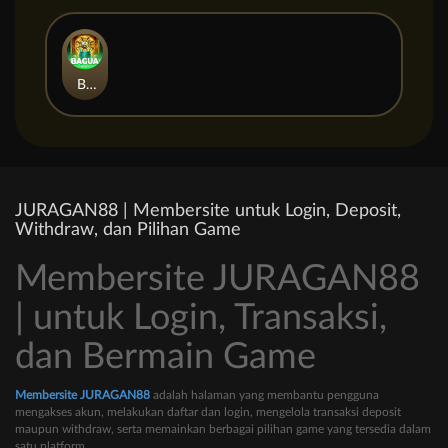
Bagua
JURAGAN88 | Membersite untuk Login, Deposit,
Withdraw, dan Pilihan Game
Membersite JURAGAN88
| untuk Login, Transaksi,
dan Bermain Game
Membersite JURAGAN88
adalah halaman yang membantu pengguna
mengakses akun, melakukan daftar dan login, mengelola transaksi deposit
maupun withdraw, serta memainkan berbagai pilihan game yang tersedia dalam
satu platform.