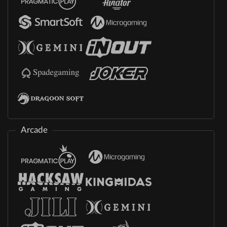
Arcade