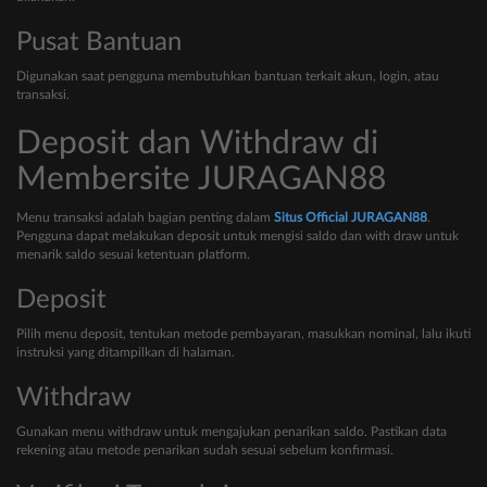
Pusat Bantuan
Digunakan saat pengguna membutuhkan bantuan terkait akun, login, atau
transaksi.
Deposit dan Withdraw di
Membersite JURAGAN88
Menu transaksi adalah bagian penting dalam
Situs Official JURAGAN88
.
Pengguna dapat melakukan deposit untuk mengisi saldo dan with draw untuk
menarik saldo sesuai ketentuan platform.
Deposit
Pilih menu deposit, tentukan metode pembayaran, masukkan nominal, lalu ikuti
instruksi yang ditampilkan di halaman.
Withdraw
Gunakan menu withdraw untuk mengajukan penarikan saldo. Pastikan data
rekening atau metode penarikan sudah sesuai sebelum konfirmasi.