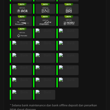
* Selama bank maintenance dan bank offline deposit dan penarikan
tidak dapat diproses