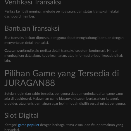
Verifikasi Transaksi
Periksa kembali nominal, metode pembayaran, dan status transaksi melalui
dashboard member.
Bantuan Transaksi
Jika transaksi belum diproses, pengguna dapat menghubungi bantuan dengan
menyertakan detail transaksi.
Catatan penting:
Selalu periksa detail transaksi sebelum konfirmasi. Hindari
membagikan data akun, kode keamanan, atau informasi pribadi kepada pihak
lain.
Pilihan Game yang Tersedia di
JURAGAN88
Setelah login dan saldo tersedia, pengguna dapat membuka daftar game yang
ada di dashboard. Halawman game biasanya disusun berdasarkan kategori,
provider, atau jenis permainan agar lebih mudah dipilih sesuai minat pengguna.
Slot Digital
Kategori
game populer
dengan berbagai tema visual dan fitur permainan yang
bervariasi.