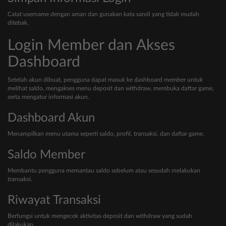
Catat username dengan aman dan gunakan kata sandi yang tidak mudah
ditebak.
Login Member dan Akses
Dashboard
Setelah akun dibuat, pengguna dapat masuk ke dashboard member untuk
melihat saldo, mengakses menu deposit dan withdraw, membuka daftar game,
serta mengatur informasi akun.
Dashboard Akun
Menampilkan menu utama seperti saldo, profil, transaksi, dan daftar game.
Saldo Member
Membantu pengguna memantau saldo sebelum atau sesudah melakukan
transaksi.
Riwayat Transaksi
Berfungsi untuk mengecek aktivitas deposit dan withdraw yang sudah
dilakukan.